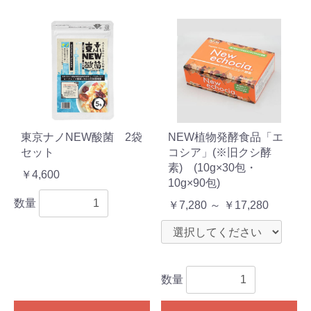
東京ナノNEW酸菌 2袋
NEW植物発酵食品「エ
セット
コシア」(※旧クシ酵
素) (10g×30包・
￥4,600
10g×90包)
数量
￥7,280 ～ ￥17,280
数量