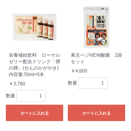
栄養補給飲料 ローヤル
東京ベジNEW酸菌 2袋
ゼリー配合ドリンク「撰
セット
の輝」(せんのかがやき)
￥4,600
内容量:50ml×5本
数量
￥3,780
数量
カートに入れる
カートに入れる